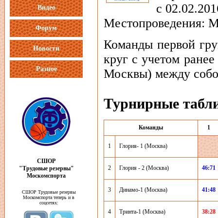
с 02.02.201
Видео
Местопроведения: М
Форум
Команды первой груп
Новости
круг с учетом ранее
Разное
Москвы) между собо
Турнирные табл
Команды
1
1
Глория- 1 (Москва)
СШОР
2
Глория - 2 (Москва)
46:71
"Трудовые резервы"
Москомспорта
3
Динамо-1 (Москва)
41:48
СШОР Трудовые резервы
Москомспорта теперь и в
соцсетях:
4
Тринта-1 (Москва)
38:28