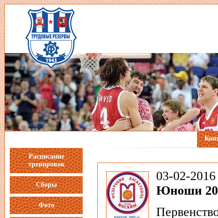
Кон
Расписание
тренировок
03-02-20
Сборы
Юноши 200
Фото
Первенств