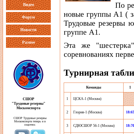
По ре
Видео
новые группы А1 ( за
Форум
Трудовые резервы ю
Новости
группе А1.
Разное
Эта же "шестерка
соревнованиях перве
Турнирная табл
Команды
1
1
ЦСКА-1 (Москва)
СШОР
"Трудовые резервы"
Москомспорта
2
Глория-1 (Москва)
18:6
СШОР Трудовые резервы
Москомспорта теперь и в
соцсетях:
3
СДЮСШОР 56-1 (Москва)
18:7