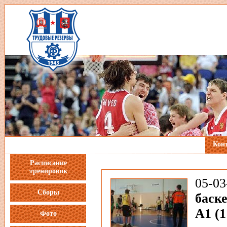
Кон
Расписание
тренировок
05-0
Сборы
баск
А1 (1
Фото